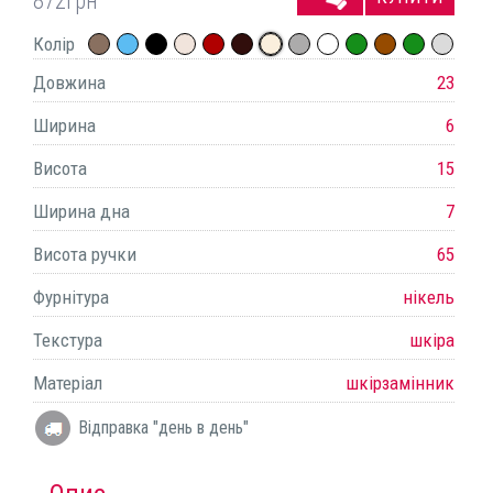
872
грн
Колір
Довжина
23
Ширина
6
Висота
15
Ширина дна
7
Висота ручки
65
Фурнітура
нікель
Текстура
шкіра
Матеріал
шкірзамінник
Відправка "день в день"