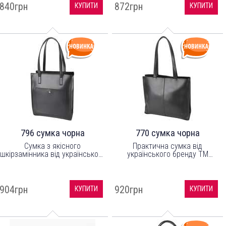
міцної підкладки.
840грн
872грн
КУПИТИ
КУПИТИ
796 сумка чорна
770 сумка чорна
Сумка з якісного
Практична сумка від
шкірзамінника від українського
українського бренду ТМ
виробника ТМ "LucheRino".
"LucheRino" виготовлена з
високоякісного шкірзамінника
та якісної надійної фурнітури.
904грн
920грн
КУПИТИ
КУПИТИ