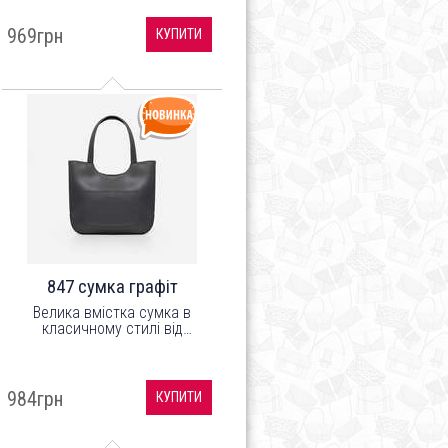
шкірозамінника високої якості
з легким відблиском, а
969грн
КУПИТИ
підкладка з цупкого
текстильного матеріалу.
847 сумка графіт
Велика вмістка сумка в
класичному стилі від
українського бренду ТМ
"LucheRino". Виготовлена з
шкірозамінника високої якості
з легким відблиском, а
984грн
КУПИТИ
підкладка з цупкого
текстильного матеріалу.