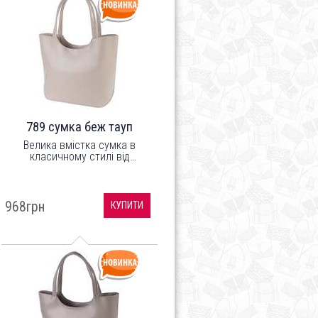
789 сумка беж тауп
Велика вмістка сумка в
класичному стилі від
українського бренду ТМ
"LucheRino". Виготовлена з
шкірозамінника високої якості
з легким відблиском, а
968грн
КУПИТИ
підкладка з цупкого
текстильного матеріалу.