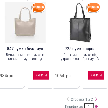
847 сумка беж тауп
725 сумка чорна
Велика вмістка сумка в
Практична сумка від
класичному стилі від
українського бренду ТМ
українського бренду ТМ
"LucheRino" виготовлена з
"LucheRino". Виготовлена з
високоякісного шкірзамінника
шкірозамінника високої якості
та якісної надійної фурнітури.
з легким відблиском, а
984грн
1064грн
КУПИТИ
КУПИТИ
підкладка з цупкого
текстильного матеріалу.
Сторінка 1 з 2
Перейти до