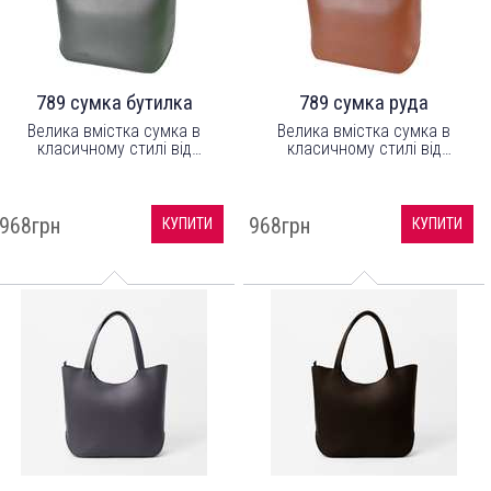
789 сумка бутилка
789 сумка руда
Велика вмістка сумка в
Велика вмістка сумка в
класичному стилі від
класичному стилі від
українського бренду ТМ
українського бренду ТМ
"LucheRino". Виготовлена з
"LucheRino". Виготовлена з
шкірозамінника високої якості
шкірозамінника високої якості
з легким відблиском, а
з легким відблиском, а
968грн
968грн
КУПИТИ
КУПИТИ
підкладка з цупкого
підкладка з цупкого
текстильного матеріалу.
текстильного матеріалу.