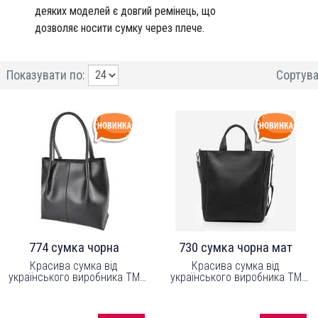
деяких моделей є довгий ремінець, що 
дозволяє носити сумку через плече.
Показувати по:
Сортува
774 сумка чорна
730 сумка чорна мат
Красива сумка від
Красива сумка від
українського виробника ТМ
українського виробника ТМ
"LucheRino". Сумка
"LucheRino". Сумка
виготовлена з високоякісного
виготовлена з шкірзамінника
шкірзамінника та надійної
та надійної міцної підкладки.