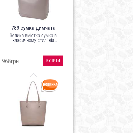
789 сумка димчата
Велика вмістка сумка в
класичному стилі від
українського бренду ТМ
"LucheRino". Виготовлена з
шкірозамінника високої якості
з легким відблиском, а
968грн
КУПИТИ
підкладка з цупкого
текстильного матеріалу.