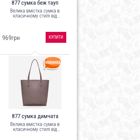
877 сумка беж тауп
Велика вмістка сумка в
класичному стилі від
українського бренду ТМ
"LucheRino". Виготовлена з
шкірозамінника високої якості
з легким відблиском, а
969грн
КУПИТИ
підкладка з цупкого
текстильного матеріалу.
877 сумка димчата
Велика вмістка сумка в
класичному стилі від
українського бренду ТМ
"LucheRino". Виготовлена з