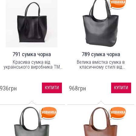
791 сумка чорна
789 сумка чорна
Красива сумка від
Велика вмістка сумка в
українського виробника ТМ
класичному стилі від
"LucheRino". Сумка
українського бренду ТМ
виготовлена з високоякісного
"LucheRino". Виготовлена з
шкірзамінника та надійної
шкірозамінника високої якості
міцної підкладки.
з легким відблиском, а
936грн
968грн
КУПИТИ
КУПИТИ
підкладка з цупкого
текстильного матеріалу.