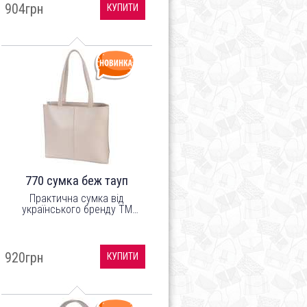
904грн
КУПИТИ
770 сумка беж тауп
Практична сумка від
українського бренду ТМ
"LucheRino" виготовлена з
високоякісного шкірзамінника
та якісної надійної фурнітури.
920грн
КУПИТИ