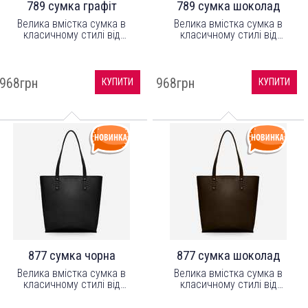
789 сумка графіт
789 сумка шоколад
Велика вмістка сумка в
Велика вмістка сумка в
класичному стилі від
класичному стилі від
українського бренду ТМ
українського бренду ТМ
"LucheRino". Виготовлена з
"LucheRino". Виготовлена з
шкірозамінника високої якості
шкірозамінника високої якості
з легким відблиском, а
з легким відблиском, а
968грн
968грн
КУПИТИ
КУПИТИ
підкладка з цупкого
підкладка з цупкого
текстильного матеріалу.
текстильного матеріалу.
877 сумка чорна
877 сумка шоколад
Велика вмістка сумка в
Велика вмістка сумка в
класичному стилі від
класичному стилі від
українського бренду ТМ
українського бренду ТМ
"LucheRino". Виготовлена з
"LucheRino". Виготовлена з