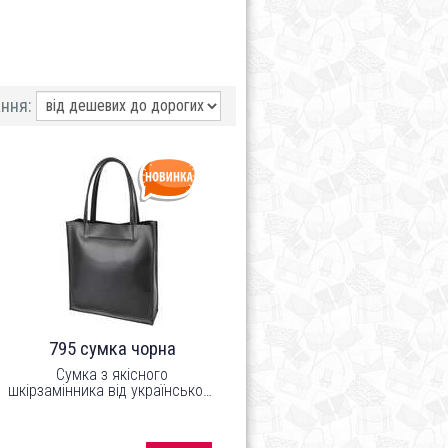
ння:
795 сумка чорна
Сумка з якісного
шкірзамінника від українського
виробника ТМ "LucheRino".