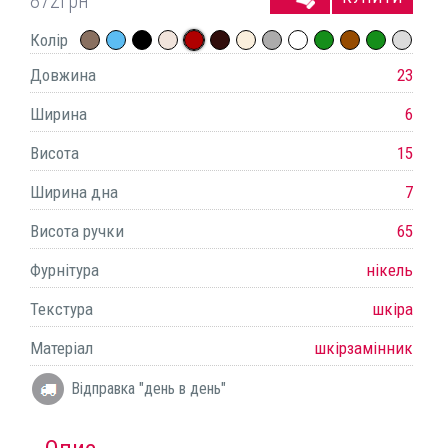
872
грн
Колір
Довжина
23
Ширина
6
Висота
15
Ширина дна
7
Висота ручки
65
Фурнітура
нікель
Текстура
шкіра
Матеріал
шкірзамінник
Відправка "день в день"