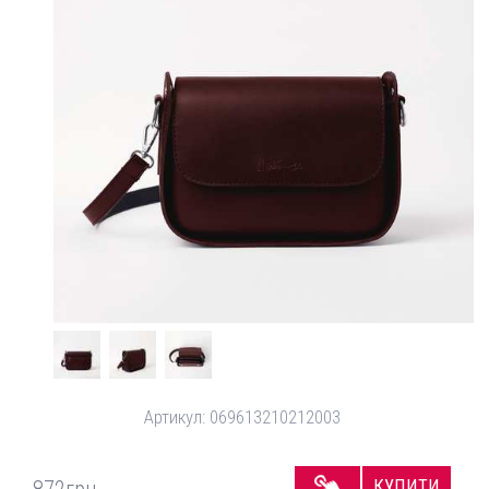
Артикул:
069613210212003
КУПИТИ