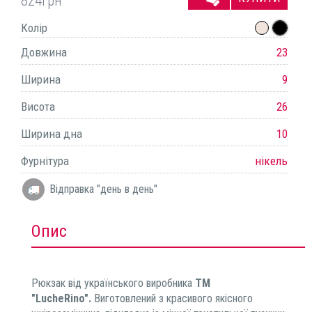
824
грн
Колір
Довжина
23
Ширина
9
Висота
26
Ширина дна
10
Фурнітура
нікель
Відправка "день в день"
Опис
Рюкзак від українського виробника
ТМ
"LucheRino".
Виготовлений з красивого якісного