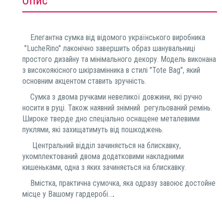
Опис
Елегантна сумка від відомого українського виробника
"LucheRino" лаконічно завершить образ шанувальниці
простого дизайну та мінімального декору. Модель виконана
з високоякісного шкірзамінника в стилі "Tote Bag", який
основним акцентом ставить зручність.
Сумка з двома ручками невеликої довжини, які ручно
носити в руці. Також наявний знімний регульований ремінь.
Широке тверде дно спеціально оснащене металевими
пуклями, які захищатимуть від пошкоджень.
Центральний відділ зачиняється на блискавку,
укомплектований двома додатковими накладними
кишеньками, одна з яких зачиняється на блискавку.
Вмістка, практична сумочка, яка одразу завоює достойне
.
місце у Вашому гардеробі...