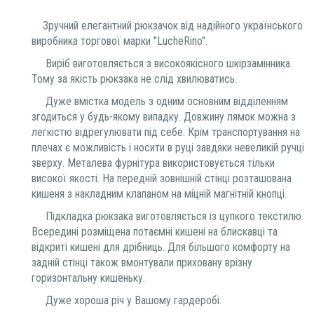
Зручний елегантний рюкзачок від надійного українського
виробника торгової марки "LucheRino".
Виріб виготовляється з високоякісного шкірзамінника.
Тому за якість рюкзака не слід хвилюватись.
Дуже вмістка модель з одним основним відділенням
згодиться у будь-якому випадку. Довжину лямок можна з
легкістю відрегулювати під себе. Крім транспортування на
плечах є можливість і носити в руці завдяки невеликій ручці
зверху. Металева фурнітура використовується тільки
високої якості. На передній зовнішній стінці розташована
кишеня з накладним клапаном на міцній магнітній кнопці.
Підкладка рюкзака виготовляється із цупкого текстилю.
Всередині розміщена потаємні кишені на блискавці та
відкриті кишені для дрібниць. Для більшого комфорту на
задній стінці також вмонтували приховану врізну
горизонтальну кишеньку.
Дуже хороша річ у Вашому гардеробі.