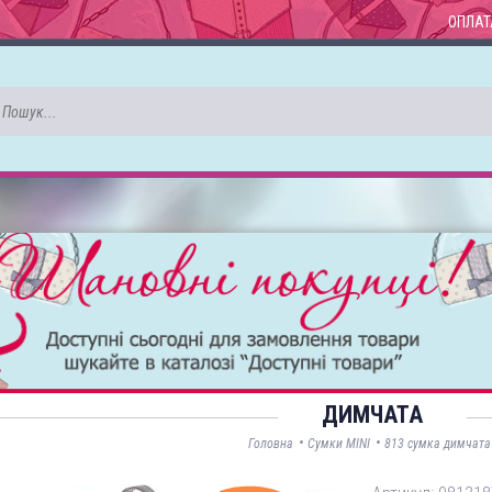
ОПЛАТ
ДИМЧАТА
•
•
Головна
Сумки MINI
813 сумка димчата