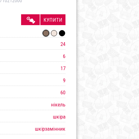
710212000
КУПИТИ
24
6
17
9
60
нікель
шкіра
шкірзамінник