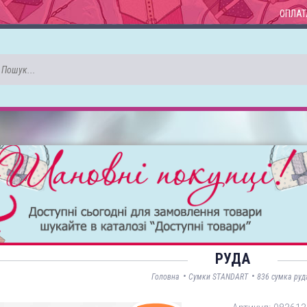
ОПЛАТ
РУДА
•
•
Головна
Сумки STANDART
836 сумка руд