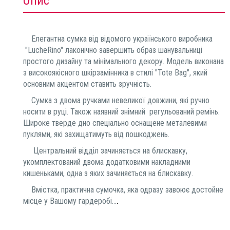
Опис
Елегантна сумка від відомого українського виробника
"LucheRino" лаконічно завершить образ шанувальниці
простого дизайну та мінімального декору. Модель виконана
з високоякісного шкірзамінника в стилі "Tote Bag", який
основним акцентом ставить зручність.
Сумка з двома ручками невеликої довжини, які ручно
носити в руці. Також наявний знімний регульований ремінь.
Широке тверде дно спеціально оснащене металевими
пуклями, які захищатимуть від пошкоджень.
Центральний відділ зачиняється на блискавку,
укомплектований двома додатковими накладними
кишеньками, одна з яких зачиняється на блискавку.
Вмістка, практична сумочка, яка одразу завоює достойне
.
місце у Вашому гардеробі...