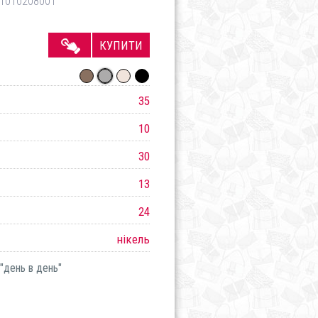
1010208001
КУПИТИ
35
10
30
13
24
нікель
"день в день"