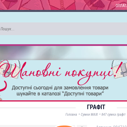
ОПЛАТ
ГРАФІТ
•
•
Головна
Сумки MAXI
847 сумка графіт