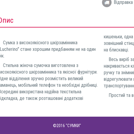
Відправка 
Опис
кишеньки, одна 
Сумка з високоякісного шкірзамінника
зовнішний стінц
"Lucherino" стане хорошим придбанням не на один
на блискавці.
ік.
Весь виріб зач
Стильна жіноча сумочка виготовлена з
накривається к
високоякісного шкірзамінника та якісної фурнітури.
ручку та знімн
Одне відділення зручно розмістить великий
відрегулювати 
гаманець, мобільний телефон та необхідні дрібниці.
транспортуванн
Всередині використана надійна текстильна
Простий та во
підкладка, де також розташовані додаткові
©2016
"СУМКИ"