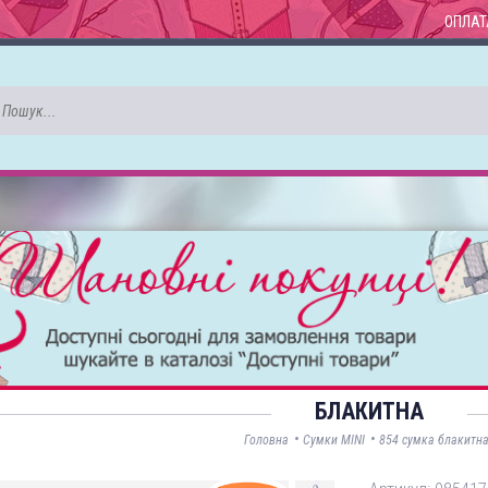
ОПЛАТ
БЛАКИТНА
•
•
Головна
Сумки MINI
854 сумка блакитн