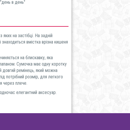
"день в день"
з яких на застібці. На задній
і знаходиться вмістка врізна кишеня
иняється на блискавку, яка
лапаном. Сумочка має одну коротку
ий довгий ремінець, який можна
під потрібний розмір, для легкого
я через плече.
дночас елегантний аксесуар.