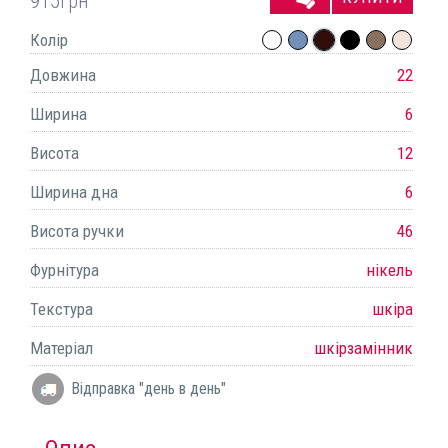
915
грн
Колір
Довжина
22
Ширина
6
Висота
12
Ширина дна
6
Висота ручки
46
Фурнітура
нікель
Текстура
шкіра
Матеріал
шкірзамінник
Відправка "день в день"