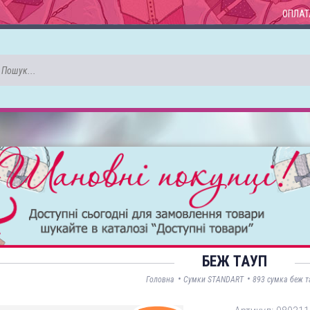
ОПЛАТ
БЕЖ ТАУП
•
•
Головна
Сумки STANDART
893 сумка беж т