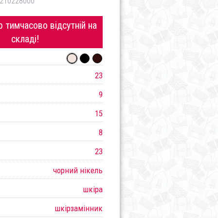
210228000
 тимчасово відсутній на
складі!
23
9
15
8
23
чорний нікель
шкіра
шкірзамінник