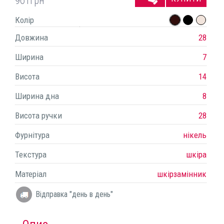
961
грн
Колір
Довжина
28
Ширина
7
Висота
14
Ширина дна
8
Висота ручки
28
Фурнітура
нікель
Текстура
шкіра
Матеріал
шкірзамінник
Відправка "день в день"