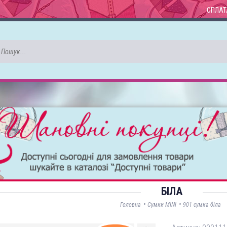
ОПЛАТ
БІЛА
•
•
Головна
Сумки MINI
901 сумка біла