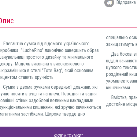
Відправка 
Опис
спеціально осн
Елегантна сумка від відомого українського
захищатимуть 
виробника "LucheRino" лаконічно завершить образ
Два бокові від
шанувальниці простого дизайну та мінімального
відділ зачиняєт
декору. Модель виконана з високоякісного
цупкого тексти
шкірзамінника в стилі "Tote Bag", який основним
розділений ки
акцентом ставить зручність.
укомплектован
Сумка з двома ручками середньої довжини, які
кишеньками.
ручно носити в руці та на плечі. Передня та задня
Вмістка, практ
зовнішні стінки оздоблені великими накладними
достойне місце
функціональними кишенями, які зручно зачиняються
магнітними застібками. Широке тверде дно
©2016
"СУМКИ"