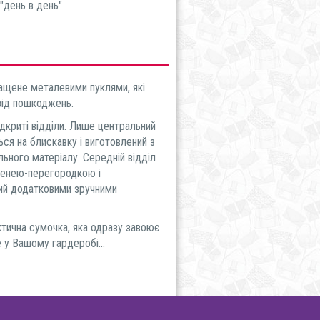
"день в день"
ащене металевими пуклями, які
від пошкоджень.
криті відділи. Лише центральний
ься на блискавку і виготовлений з
льного матеріалу. Середній відділ
шенею-перегородкою і
ий додатковими зручними
ична сумочка, яка одразу завоює
 у Вашому гардеробі...