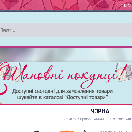
ОПЛАТ
ЧОРНА
•
•
Головна
Сумки STANDART
729 сумка чор