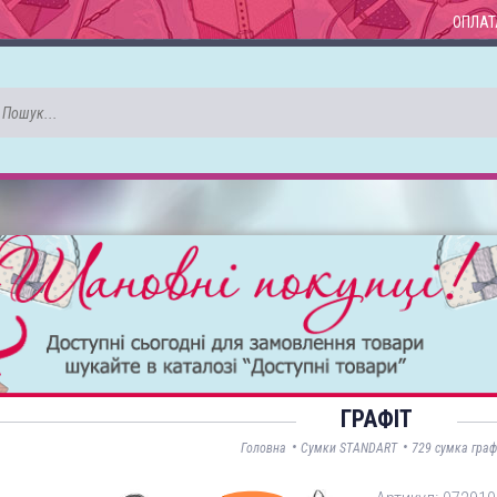
ОПЛАТ
ГРАФІТ
•
•
Головна
Сумки STANDART
729 сумка граф