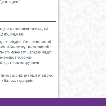
"день в день"
ащене металевими пуклями, які
від пошкоджень.
криті відділи. Лише центральний
ься на блискавку і виготовлений з
льного матеріалу. Середній відділ
шенею-перегородкою і
ий додатковими зручними
ична сумочка, яка одразу завоює
 у Вашому гардеробі...