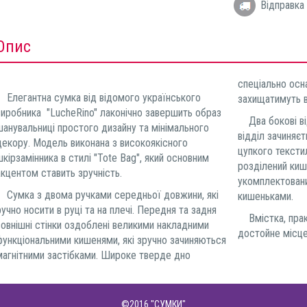
Відправка 
Опис
спеціально осн
Елегантна сумка від відомого українського
захищатимуть 
виробника "LucheRino" лаконічно завершить образ
Два бокові від
шанувальниці простого дизайну та мінімального
відділ зачиняєт
декору. Модель виконана з високоякісного
цупкого тексти
шкірзамінника в стилі "Tote Bag", який основним
розділений ки
акцентом ставить зручність.
укомплектован
Сумка з двома ручками середньої довжини, які
кишеньками.
ручно носити в руці та на плечі. Передня та задня
Вмістка, практ
зовнішні стінки оздоблені великими накладними
достойне місце
функціональними кишенями, які зручно зачиняються
магнітними застібками. Широке тверде дно
©2016
"СУМКИ"