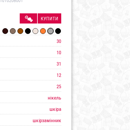
1010208001
КУПИТИ
30
10
31
12
25
нікель
шкіра
шкірзамінник