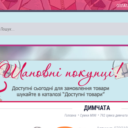
ОПЛАТ
ДИМЧАТА
•
•
Головна
Сумки MINI
792 сумка димчата