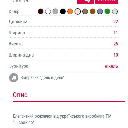
1040
грн
Колір
Довжина
22
Ширина
11
Висота
26
Ширина дна
10
Фурнітура
нікель
Відправка "день в день"
Опис
Елегантний рюкзачок від українського виробника ТМ
"LucheRino".