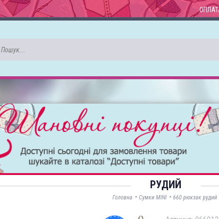
ОПЛАТ
РУДИЙ
•
•
Головна
Сумки MINI
660 рюкзак рудий