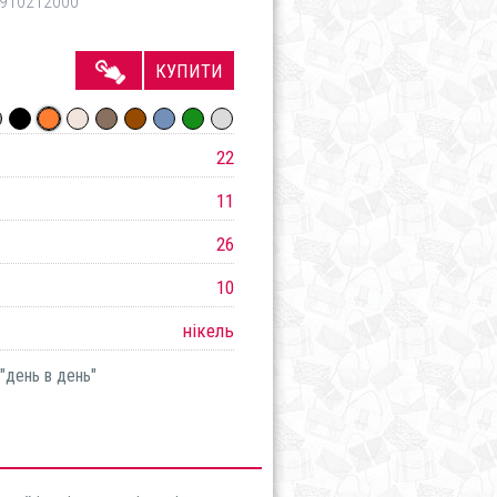
910212000
КУПИТИ
22
11
26
10
нікель
"день в день"