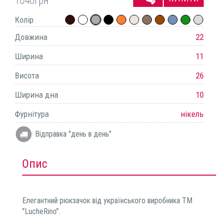
1040
грн
Колір
Довжина
22
Ширина
11
Висота
26
Ширина дна
10
Фурнітура
нікель
Відправка "день в день"
Опис
Елегантний рюкзачок від українського виробника ТМ
"LucheRino".