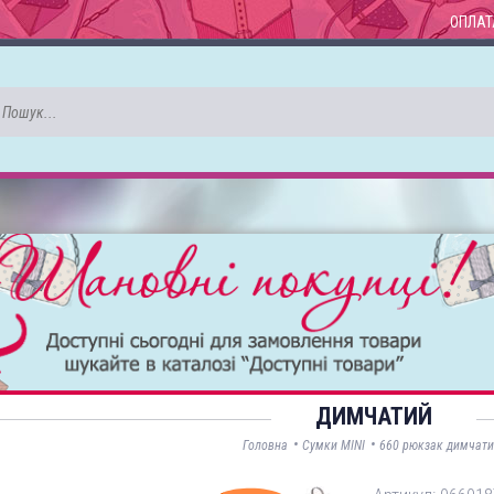
ОПЛАТ
ДИМЧАТИЙ
•
•
Головна
Сумки MINI
660 рюкзак димчати