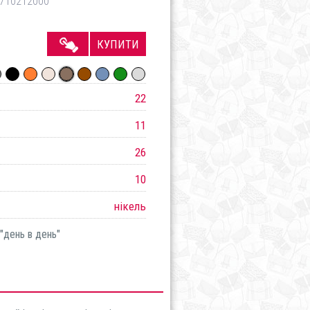
710212000
КУПИТИ
22
11
26
10
нікель
"день в день"